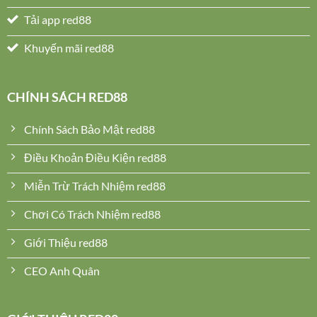
Tải app red88
Khuyến mãi red88
CHÍNH SÁCH RED88
Chính Sách Bảo Mật red88
Điều Khoản Điều Kiện red88
Miễn Trừ Trách Nhiệm red88
Chơi Có Trách Nhiệm red88
Giới Thiệu red88
CEO Anh Quân