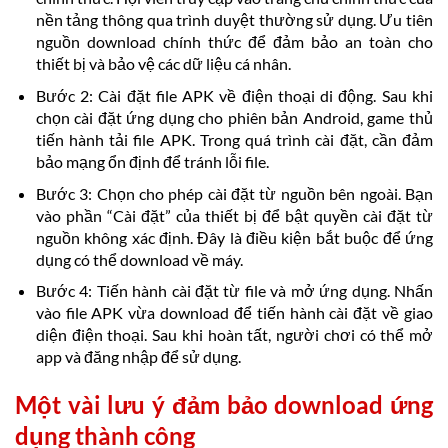
nền tảng thông qua trình duyệt thường sử dụng. Ưu tiên
nguồn download chính thức để đảm bảo an toàn cho
thiết bị và bảo vệ các dữ liệu cá nhân.
Bước 2: Cài đặt file APK về điện thoại di động. Sau khi
chọn cài đặt ứng dụng cho phiên bản Android, game thủ
tiến hành tải file APK. Trong quá trình cài đặt, cần đảm
bảo mạng ổn định để tránh lỗi file.
Bước 3: Chọn cho phép cài đặt từ nguồn bên ngoài. Bạn
vào phần “Cài đặt” của thiết bị để bật quyền cài đặt từ
nguồn không xác định. Đây là điều kiện bắt buộc để ứng
dụng có thể download về máy.
Bước 4: Tiến hành cài đặt từ file và mở ứng dụng. Nhấn
vào file APK vừa download để tiến hành cài đặt về giao
diện điện thoại. Sau khi hoàn tất, người chơi có thể mở
app và đăng nhập để sử dụng.
Một vài lưu ý đảm bảo download ứng
dụng thành công