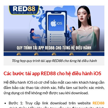
Tổng hợp quy trình tải app RED88 cho từng hệ điều hành
Các bước tải app RED88 cho hệ điều hành iOS
Hệ điều hành iOS có cơ chế bảo mật cao nên khách hàng cần
đảm bảo các thao tác chính xác. Nếu làm sai bước xác minh,
ứng dụng có thể không mở được sau khi download.
Bước 1: Truy cập link download trên website
RED88