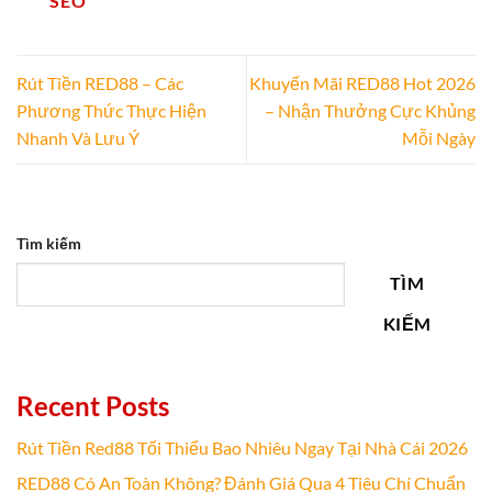
SEO
Rút Tiền RED88 – Các
Khuyến Mãi RED88 Hot 2026
Phương Thức Thực Hiện
– Nhận Thưởng Cực Khủng
Nhanh Và Lưu Ý
Mỗi Ngày
Tìm kiếm
TÌM
KIẾM
Recent Posts
Rút Tiền Red88 Tối Thiểu Bao Nhiêu Ngay Tại Nhà Cái 2026
RED88 Có An Toàn Không? Đánh Giá Qua 4 Tiêu Chí Chuẩn